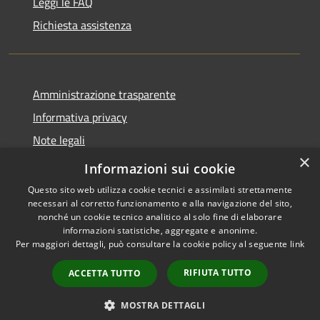
Leggi le FAQ
Richiesta assistenza
Amministrazione trasparente
Informativa privacy
Note legali
×
Dichiarazione di accessibilità
Informazioni sui cookie
Questo sito web utilizza cookie tecnici e assimilati strettamente
necessari al corretto funzionamento e alla navigazione del sito,
nonché un cookie tecnico analitico al solo fine di elaborare
informazioni statistiche, aggregate e anonime.
RSS
Copyright © 2026 • Comune di
Per maggiori dettagli, può consultare la cookie policy al seguente
link
Accessibilità
Forano • Powered by
Privacy
Municipium
Accesso
•
RIFIUTA TUTTO
ACCETTA TUTTO
Cookie
redazione
Mappa del sito
MOSTRA DETTAGLI