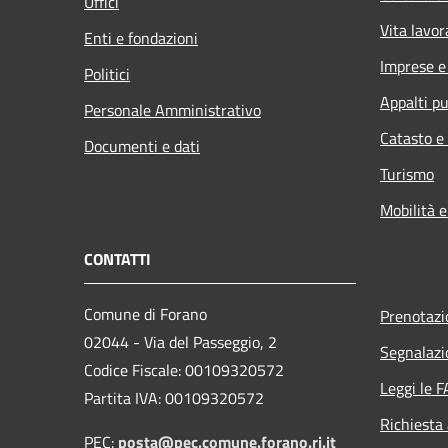
Uffici
Vita lavor
Enti e fondazioni
Imprese 
Politici
Appalti pu
Personale Amministrativo
Catasto e
Documenti e dati
Turismo
Mobilità e
CONTATTI
Comune di Forano
Prenotaz
02044 - Via del Passeggio, 2
Segnalazi
Codice Fiscale: 00109320572
Leggi le 
Partita IVA: 00109320572
Richiesta
PEC:
posta@pec.comune.forano.ri.it