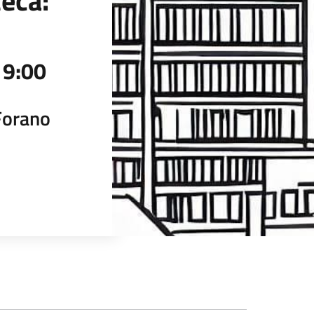
teca:
19:00
Forano