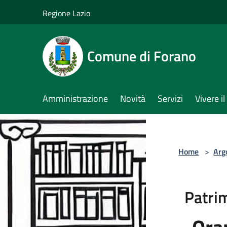
Salta al contenuto principale
Regione Lazio
Comune di Forano
Amministrazione
Novità
Servizi
Vivere 
Home
>
Arg
Patrim